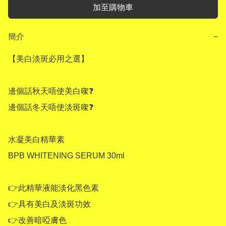
加至購物車
簡介
−
【美白淡斑必用之選】

邊個話秋天唔使美白㗎❓

邊個話冬天唔使淡斑㗎❓

水凝美白精華素 

BPB WHITENING SERUM 30ml 

👉此精華液能淡化黑色素

👉具有美白及淡斑功效

👉改善暗啞膚色
