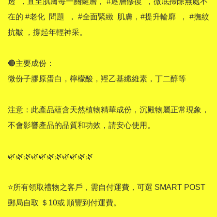
透  ，直至肌膚每一關鍵層， #逐層修復  ，微底掃除無處不
在的 #老化  問題  ， #全面緊緻  肌膚，#提升輪廓  ， #撫紋
抗皺 ，撐起年輕神采。 

🔴主要成份：

微份子膠原蛋白，檸檬酸，羥乙基纖維素，丁二醇等 

注意：此產品蘊含天然植物精華成份，沉殿物屬正常現象，
不會影響產品的品質和功效，請安心使用。

🌿🌿🌿🌿🌿🌿🌿🌿🌿🌿🌿

⭐所有領取禮物之客戶，需自付運費，可選 SMART POST 
郵局自取 ＄10或 順豐到付運費。
