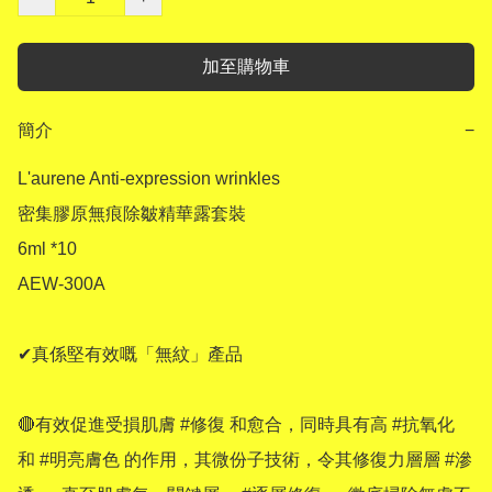
加至購物車
簡介
−
L'aurene Anti-expression wrinkles

密集膠原無痕除皺精華露套裝 

6ml *10

AEW-300A 

✔真係堅有效嘅「無紋」產品 

🔴有效促進受損肌膚 #修復 和愈合，同時具有高 #抗氧化 
和 #明亮膚色 的作用，其微份子技術，令其修復力層層 #滲