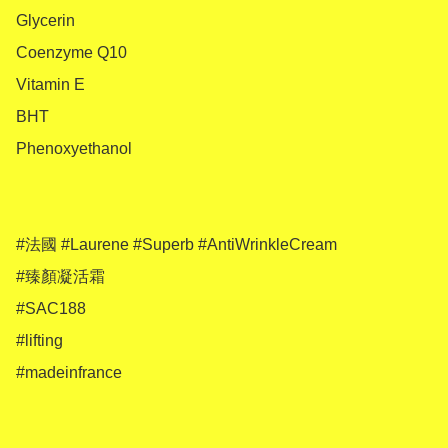
Glycerin

Coenzyme Q10

Vitamin E

BHT

Phenoxyethanol

#法國 #Laurene #Superb #AntiWrinkleCream 

#臻顏凝活霜 

#SAC188

#lifting 

#madeinfrance 