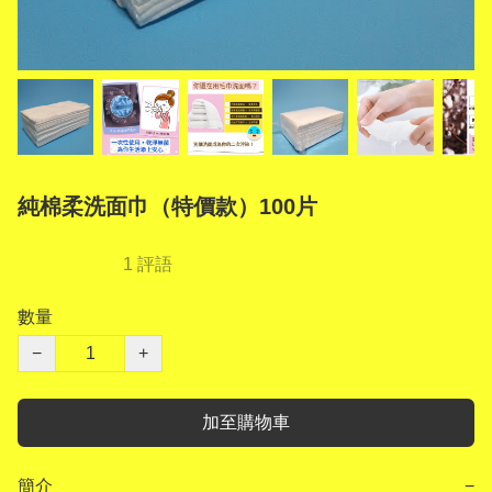
純棉柔洗面巾（特價款）100片
1 評語
數量
−
+
加至購物車
簡介
−