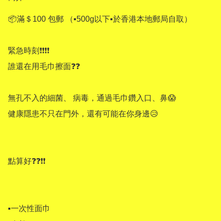
📦滿＄100 包郵 （▪500g以下▪於香港本地郵局自取）

緊急時刻❗❗❗❗

誰還在用毛巾擦面❓❓

無孔不入的細菌、 病毒，通過毛巾鑽入口、鼻😱

健康隱患不只在門外，還有可能在你身邊😥

點算好❓❓❗❗ 

▪一次性面巾 
