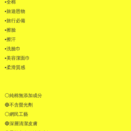
▪全棉 

▪旅遊恩物 

▪旅行必備 

▪擦臉 

▪擦汗 

▪洗臉巾 

▪美容潔面巾 

▪柔滑質感

⚪純棉無添加成分 

🔵不含螢光劑 

⚪網民工藝 

🔵深層清潔皮膚 
