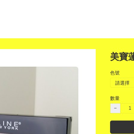
美寶
色號
數量
−