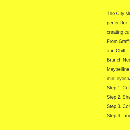
The City Mi
perfect for 

creating cu
From Graff
and Chill 

Brunch Neut
Maybelline’
mini eyesha
Step 1. Colo
Step 2. Shad
Step 3. Con
Step 4. Lin