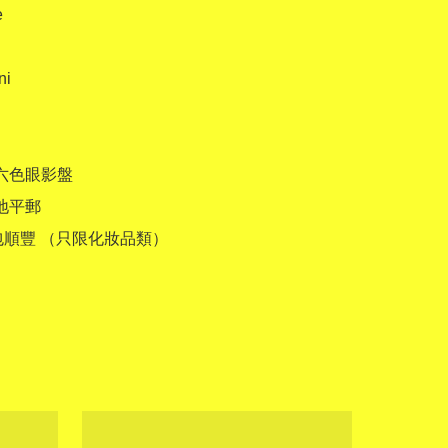


i 

六色眼影盤

地平郵

0包順豐 （只限化妝品類）