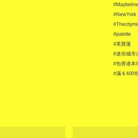
#Maybeline 
#NewYork

#Thecitymin
#palette

#美寶蓮 

#迷你城市
#包香港本
#滿＄40