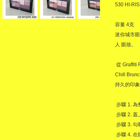
530 HI-RI
容量 4克

迷你城市眼
人 眼妝。 

 從 Graffiti Pop 和 Concrete Runway 到 Rooftop Bronzes 和 

Chill B
持久的印象。
 步驟 1. 為整個眼部區域著色。 

 步驟 2. 蓋上蓋子。 

 步驟 3. 勾勒摺痕。 

 步驟 4. 在眼睛周圍畫線。 
