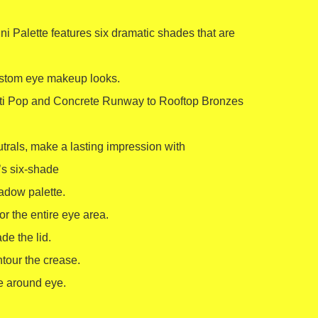
ni Palette features six dramatic shades that are 
stom eye makeup looks. 

iti Pop and Concrete Runway to Rooftop Bronzes 
rals, make a lasting impression with 
s six-shade 

dow palette.

r the entire eye area. 

e the lid. 

tour the crease. 

e around eye.
