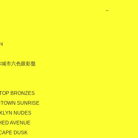
−
i 

你城市六色眼影盤

TOP BRONZES

TOWN SUNRISE

KLYN NUDES

HED AVENUE

CAPE DUSK
