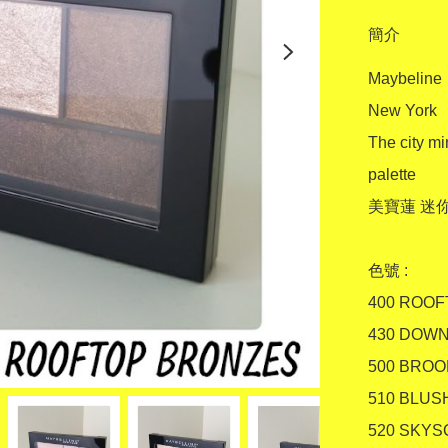
簡介
Maybeline 

New York

The city min
palette

美寶蓮 迷
色號 :

400 ROOF
430 DOWN
500 BROO
510 BLUS
520 SKYS