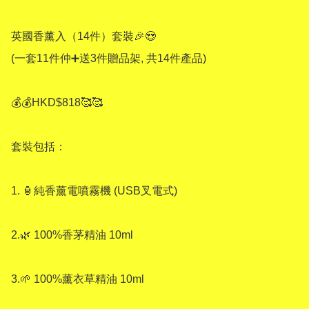
英國香薰入（14件）套裝🎉😍

(一套11件仲➕送3件贈品架, 共14件產品)

💰💰HKD$818🥰🥰

套裝包括：

1. 🏮純香薰電噴霧機 (USB叉電式)

2.🌿 100%香茅精油 10ml

3.🌱 100%薰衣草精油 10ml
