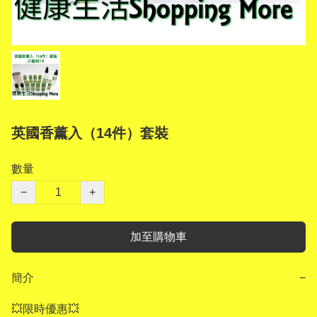
英國香薰入（14件）套裝
數量
−
+
加至購物車
簡介
−
💥限時優惠💥
