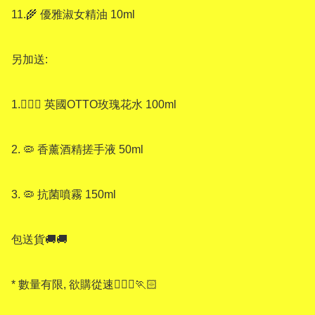
11.🌾 優雅淑女精油 10ml

另加送:

1.🧖🏻‍♀️ 英國OTTO玫瑰花水 100ml

2. 🦠 香薰酒精搓手液 50ml

3. 🦠 抗菌噴霧 150ml

包送貨🚚🚚

* 數量有限, 欲購從速🏃🏻‍♀️🏃🏻
