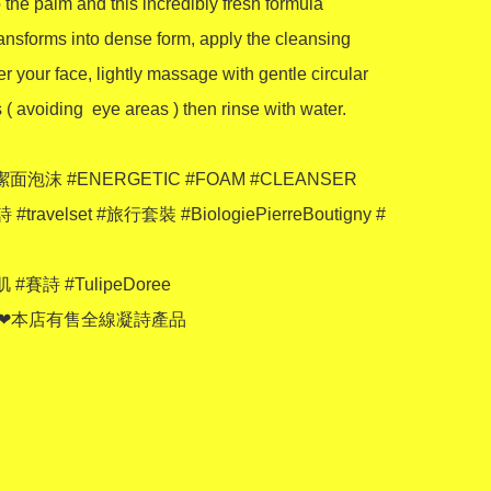
 the palm and this incredibly fresh formula 
transforms into dense form, apply the cleansing 
er your face, lightly massage with gentle circular 
 avoiding  eye areas ) then rinse with water.

泡沫 #ENERGETIC #FOAM #CLEANSER

 #travelset #旅行套裝 #BiologiePierreBoutigny #
#賽詩 #TulipeDoree 

 ❤本店有售全線凝詩產品
