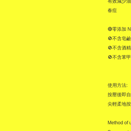
有效減少油
春痘 

🔴零添加 No 
🚫不含皂鹼 N
🚫不含酒精 No
🚫不含苯甲酸
使用方法: 

按壓後即自
尖輕柔地按
Method of u