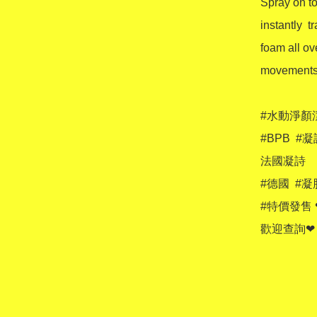
Spray on to
instantly  
foam all ov
movements (
#水動淨顏潔面
#BPB  #凝詩
法國凝詩

#德國  #凝肌 
#特價發售
歡迎查詢❤