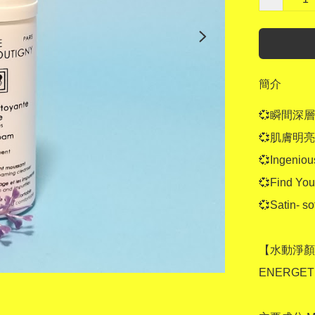
簡介
💞瞬間深層
💞肌膚明亮
💞Ingeniou
💞Find You
💞Satin- so
【水動淨顏
ENERGETI