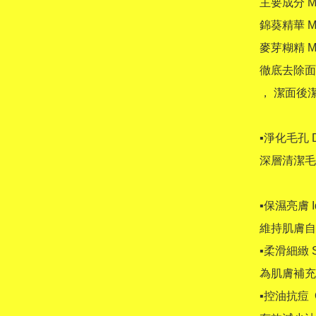
主要成分 Main
錦葵精華 Mall
麥芽糊精 Malt
徹底去除面
， 潔面後
▪️淨化毛孔 De
深層清潔毛
▪️保濕亮膚 Ide
維持肌膚自
▪️柔滑細緻 Sat
為肌膚補充
▪️控油抗痘  Oi