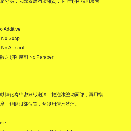
脂分泌，去除表層污垢雜質， 同時預防粉刺及青
Additive

o Soap 

 Alcohol 

之類防腐劑 No Paraben 

動轉化為綿密細緻泡沫，把泡沫塗均面部，再用指
摩，避開眼部位置，然後用清水洗淨。

se:
