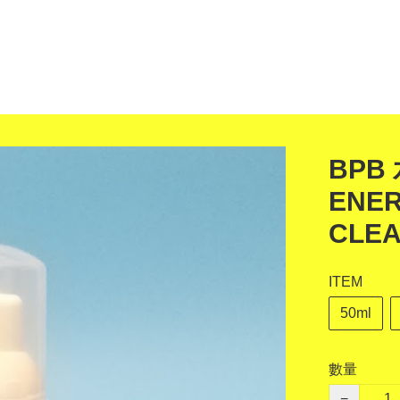
BPB
ENER
CLE
ITEM
50ml
數量
−