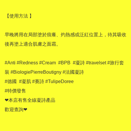
【使用方法 】

早晚將用在局部塗於痕癢、灼熱感或泛紅位置上，待其吸收
後再塗上適合肌膚之面霜。

#Anti #Redness #Cream  #BPB  #凝詩 #travelset #旅行套
裝 #BiologiePierreBoutigny #法國凝詩

#德國  #凝肌 #賽詩 #TulipeDoree 

#特價發售 

❤本店有售全線凝詩產品

歡迎查詢❤