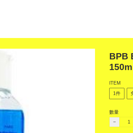
BPB 
150m
ITEM
1件
數量
−