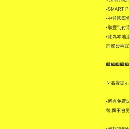
▪SMART 
▪中通國際物
▪順豐到付運
▪此為本地
詢運費事宜
🛍🛍🛍🛍🛍
💡溫馨提示💡
▪所有免費
替,而不會另
▪如想單獨