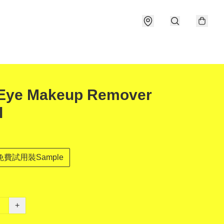
Eye Makeup Remover
l
免費試用裝Sample
+