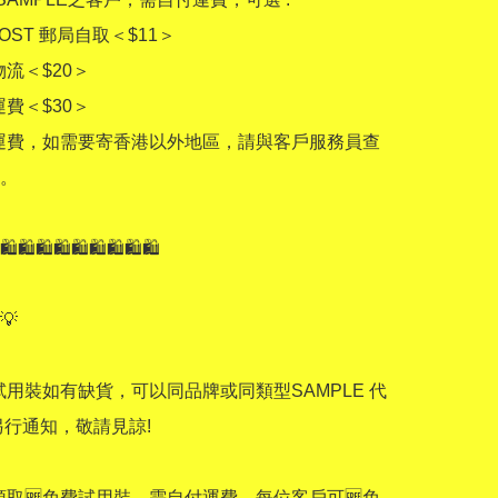
POST 郵局自取＜$11＞

流＜$20＞

費＜$30＞

運費，如需要寄香港以外地區，請與客戶服務員查
。

🛍🛍🛍🛍🛍🛍🛍🛍🛍 

 

試用裝如有缺貨，可以同品牌或同類型SAMPLE 代
行通知，敬請見諒! 

領取🆓️免費試用裝，需自付運費。每位客戶可🆓️免