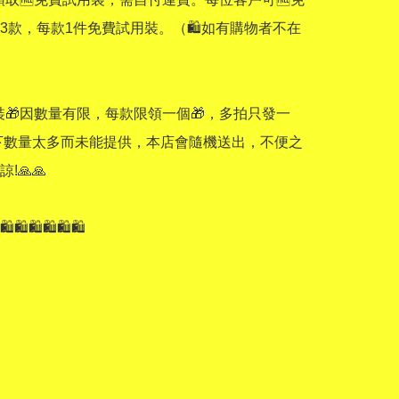
3款，每款1件免費試用裝。（🛍如有購物者不在
裝🎁因數量有限，每款限領一個🎁，多拍只發一
下數量太多而未能提供，本店會隨機送出，不便之
🙏🙏 

🛍🛍🛍🛍🛍🛍
