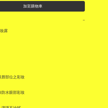
加至購物車
−
妝露

眼唇部位之彩妝

除防水眼部彩妝

，潔淨不油膩
