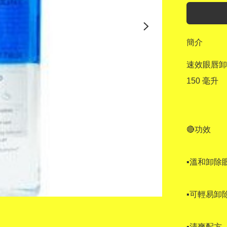
簡介
速效眼唇卸
150 毫升

🔴功效 

▪溫和卸除
▪可輕易卸
▪清爽配方