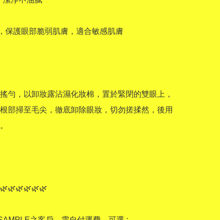
和，保護眼部脆弱肌膚，適合敏感肌膚



搖勻，以卸妝露沾濕化妝棉，置於緊閉的雙眼上，
根部掃至毛尖，徹底卸除眼妝，切勿搓揉然，後用
。

🌿🌿🌿🌿🌿🌿

AMPLE之客戶，需自付運費，可選 :
