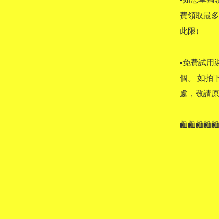
費領取最多
此限） 

▪免費試用
個。 如拍
處，敬請原諒!
🛍🛍🛍🛍🛍