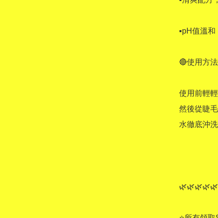
▪pH值溫
🔴使用方法 
使用前輕輕
然後從睫毛
水徹底沖洗
🌿🌿🌿🌿🌿
⭐所有領取S