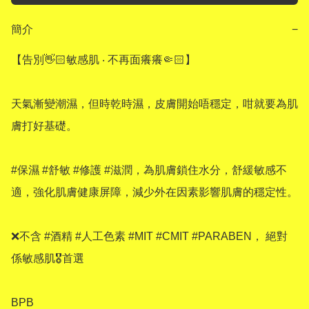
簡介
−
【告別👋🏻敏感肌 ‧ 不再面癢癢🤏🏻】

天氣漸變潮濕，但時乾時濕，皮膚開始唔穩定，咁就要為肌
膚打好基礎。

#保濕 #舒敏 #修護 #滋潤，為肌膚鎖住水分，舒緩敏感不
適，強化肌膚健康屏障，減少外在因素影響肌膚的穩定性。

❌不含 #酒精 #人工色素 #MIT #CMIT #PARABEN， 絕對
係敏感肌🎖️首選

BPB 
