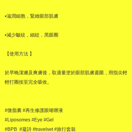
▪滋潤細胞，緊緻眼部肌膚

▪減少皺紋，細紋，黑眼圈

【使用方法 】

於早晚潔膚及爽膚後，取適量塗於眼部肌膚週圍，用指尖輕
輕打圈按至完全吸收。

#微脂囊 #再生修護眼啫喱液

#Liposomes #Eye #Gel  

#BPB  #凝詩 #travelset #旅行套裝 