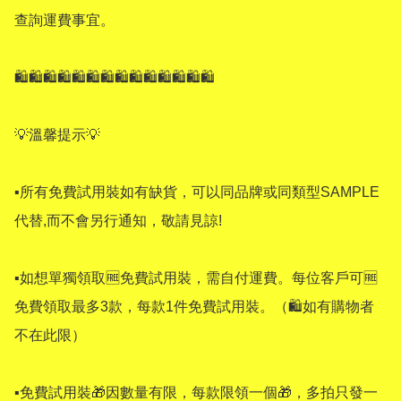
查詢運費事宜。

🛍🛍🛍🛍🛍🛍🛍🛍🛍🛍🛍🛍🛍🛍 

💡溫馨提示💡 

▪所有免費試用裝如有缺貨，可以同品牌或同類型SAMPLE 
代替,而不會另行通知，敬請見諒! 

▪如想單獨領取🆓️免費試用裝，需自付運費。每位客戶可🆓️
免費領取最多3款，每款1件免費試用裝。（🛍如有購物者
不在此限） 

▪免費試用裝🎁因數量有限，每款限領一個🎁，多拍只發一