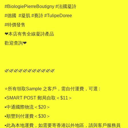
#BiologiePierreBoutigny #法國凝詩

#德國  #凝肌 #賽詩 #TulipeDoree 

#特價發售 

❤本店有售全線凝詩產品

歡迎查詢❤

🌿🌿🌿🌿🌿🌿🌿🌿🌿🌿🌿

⭐所有領取Sample 之客戶，需自付運費，可選 :

▪SMART POST 郵局自取＜$11＞

▪中通國際物流＜$20＞

▪順豐到付運費＜$30＞

▪此為本地運費，如需要寄香港以外地區，請與客戶服務員