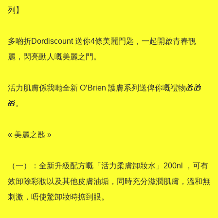
列】 

多啲折Dordiscount 送你4條美麗門匙，一起開啟青春靚
麗，閃亮動人嘅美麗之門。

活力肌膚係我哋全新 O’Brien 護膚系列送俾你嘅禮物🎁🎁
🎁。

« 美麗之匙 »

（一）：全新升級配方嘅「活力柔膚卸妝水」200nl ，可有
效卸除彩妝以及其他皮膚油垢，同時充分滋潤肌膚，溫和無
刺激，唔使驚卸妝時掂到眼。
