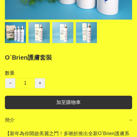
O`Brien護膚套裝
數量
−
+
加至購物車
簡介
−
【新年為你開啟美麗之門！多啲折推出全新O`Brien護膚系