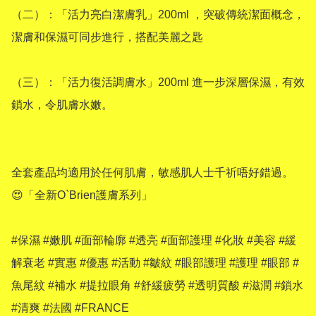
（二）：「活力亮白潔膚乳」200ml ，突破傳統潔面概念，
潔膚和保濕可同步進行，搭配美麗之匙 

（三）：「活力復活調膚水」200ml 進一步深層保濕，有效
鎖水，令肌膚水嫩。

全套產品均適用於任何肌膚，敏感肌人士千祈唔好錯過。 
😍「全新O`Brien護膚系列」

#保濕 #嫩肌 #面部輪廓 #透亮 #面部護理 #化妝 #美容 #緩
解衰老 #實惠 #優惠 #活動 #皺紋 #眼部護理 #護理 #眼部 #
魚尾紋 #補水 #提拉眼角 #舒緩疲勞 #透明質酸 #滋潤 #鎖水 
#清爽 #法國 #FRANCE